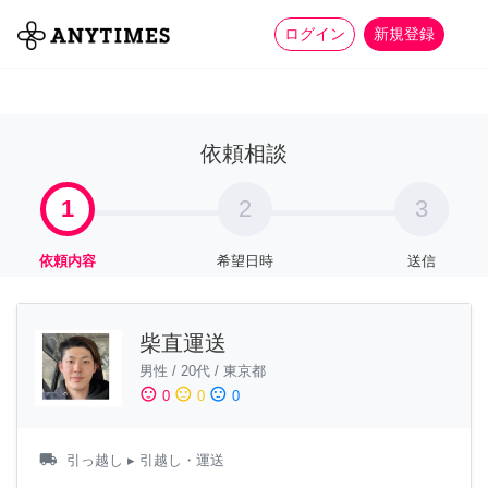
more_horiz
全て
修理・組立
家事
ログイン
新規登録
依頼相談
1
2
3
依頼内容
希望日時
送信
柴直運送
男性
/
20代
/
東京都
sentiment_satisfied
sentiment_neutral
sentiment_dissatisfied
0
0
0
local_shipping
引っ越し
▸ 引越し・運送