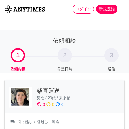
more_horiz
全て
修理・組立
家事
ログイン
新規登録
依頼相談
1
2
3
依頼内容
希望日時
送信
柴直運送
男性
/
20代
/
東京都
sentiment_satisfied
sentiment_neutral
sentiment_dissatisfied
0
0
0
local_shipping
引っ越し
▸ 引越し・運送