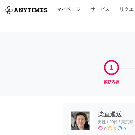
全て
修理・組立
家事
引っ越し
マイページ
サービス
リクエ
1
依頼内容
柴直運送
男性
/
20代
/
東京都
sentiment_satisfied
sentiment_neutral
sentiment_dissatisfied
0
0
0