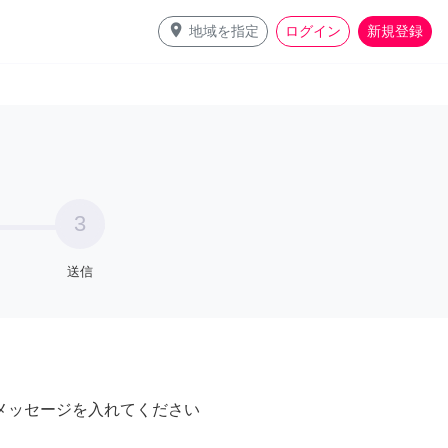
place
地域を指定
ログイン
新規登録
3
送信
メッセージを入れてください