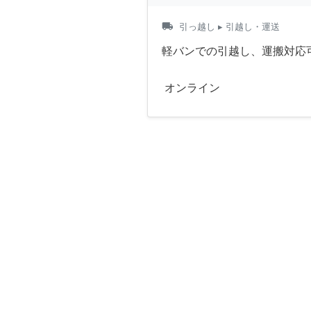
local_shipping
引っ越し
▸ 引越し・運送
軽バンでの引越し、運搬対応
オンライン