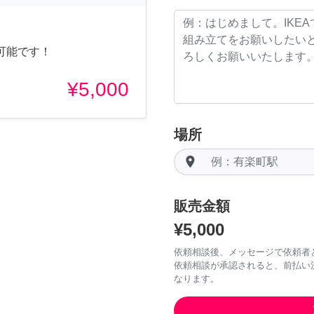
可能です！
¥5,000
場所
room
販売金額
¥5,000
依頼相談後、メッセージで依頼者
依頼相談が承認されると、前払い
なります。