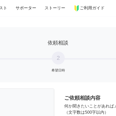
more_horiz
インテリア
趣味・習い事
ペット
料理
スト
サポーター
ストーリー
ご利用ガイド
依頼相談
2
希望日時
ご依頼相談内容
何か聞きたいことがあれば
（文字数は500字以内）