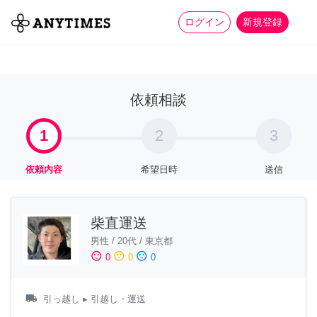
more_horiz
全て
修理・組立
家事
ログイン
新規登録
依頼相談
1
2
3
依頼内容
希望日時
送信
柴直運送
男性
/
20代
/
東京都
sentiment_satisfied
sentiment_neutral
sentiment_dissatisfied
0
0
0
local_shipping
引っ越し
▸ 引越し・運送