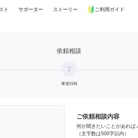
more_horiz
インテリア
趣味・習い事
ペット
料理
スト
サポーター
ストーリー
ご利用ガイド
依頼相談
2
希望日時
ご依頼相談内容
何か聞きたいことがあれば
（文字数は500字以内）