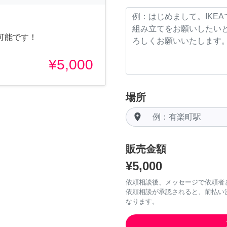
可能です！
¥5,000
場所
room
販売金額
¥5,000
依頼相談後、メッセージで依頼者
依頼相談が承認されると、前払い
なります。