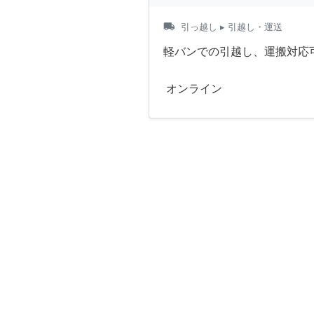
local_shipping
引っ越し
▸ 引越し・運送
軽バンでの引越し、運搬対応
オンライン