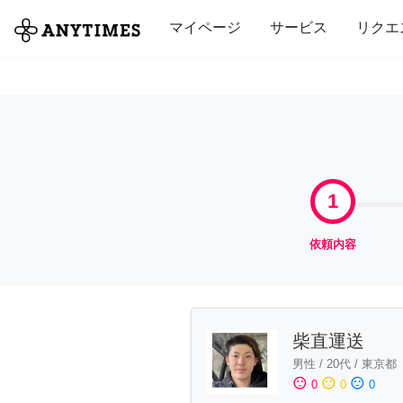
全て
修理・組立
家事
引っ越し
マイページ
サービス
リクエ
1
依頼内容
柴直運送
男性
/
20代
/
東京都
sentiment_satisfied
sentiment_neutral
sentiment_dissatisfied
0
0
0