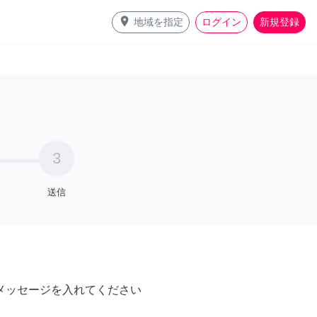
place
地域を指定
ログイン
新規登録
3
送信
メッセージを入れてください