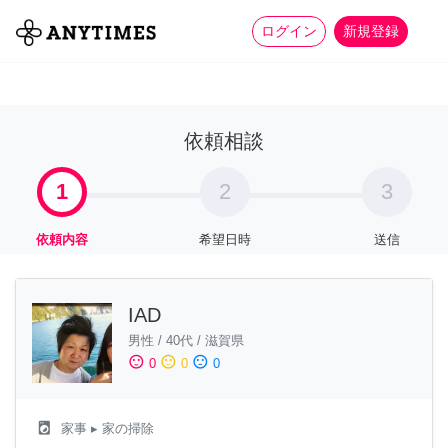
more_horiz
全て
修理・組立
家事
ログイン
新規登録
依頼相談
1
2
3
依頼内容
希望日時
送信
IAD
男性
/
40代
/
滋賀県
sentiment_satisfied
sentiment_neutral
sentiment_dissatisfied
0
0
0
local_laundry_service
家事
▸ 家の掃除