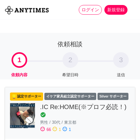
more_horiz
全て
修理・組立
家事
ログイン
新規登録
依頼相談
1
2
3
依頼内容
希望日時
送信
認定サポーター
イケア家具組立認定サポーター
Silver サポーター
.IC Re:HOME(※プロフ必読！)
check_circle
男性
/
30代
/
東京都
sentiment_satisfied
sentiment_neutral
sentiment_dissatisfied
66
1
1