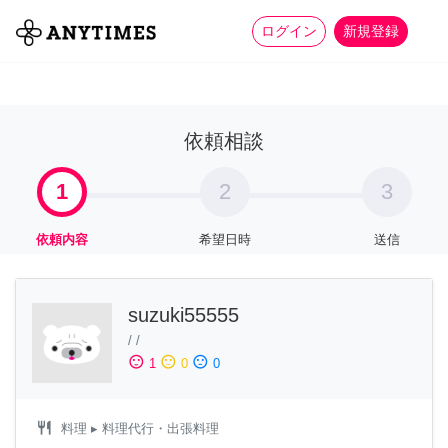
more_horiz
全て
修理・組立
家事
ログイン
新規登録
依頼相談
1
2
3
依頼内容
希望日時
送信
suzuki55555
/
/
sentiment_satisfied
sentiment_neutral
sentiment_dissatisfied
1
0
0
restaurant
料理
▸ 料理代行・出張料理