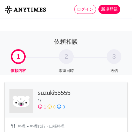
more_horiz
全て
修理・組立
家事
ログイン
新規登録
依頼相談
1
2
3
依頼内容
希望日時
送信
suzuki55555
/
/
sentiment_satisfied
sentiment_neutral
sentiment_dissatisfied
1
0
0
restaurant
料理
▸ 料理代行・出張料理