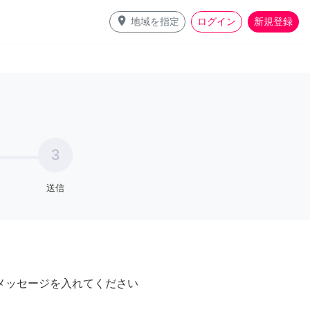
place
地域を指定
ログイン
新規登録
3
送信
メッセージを入れてください