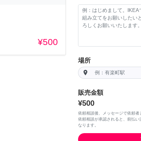
¥500
場所
room
販売金額
¥500
依頼相談後、メッセージで依頼者
依頼相談が承認されると、前払い
なります。