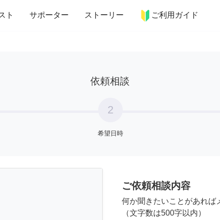
more_horiz
インテリア
趣味・習い事
ペット
料理
スト
サポーター
ストーリー
ご利用ガイド
依頼相談
2
希望日時
ご依頼相談内容
何か聞きたいことがあれば
（文字数は500字以内）