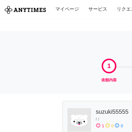
全て
修理・組立
家事
引っ越し
マイページ
サービス
リクエ
1
依頼内容
suzuki55555
/
/
sentiment_satisfied
sentiment_neutral
sentiment_dissatisfied
1
0
0