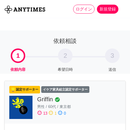
more_horiz
全て
修理・組立
家事
ログイン
新規登録
依頼相談
1
2
3
依頼内容
希望日時
送信
認定サポーター
イケア家具組立認定サポーター
Griffin
check_circle
男性
/
60代
/
東京都
sentiment_satisfied
sentiment_neutral
sentiment_dissatisfied
13
1
0