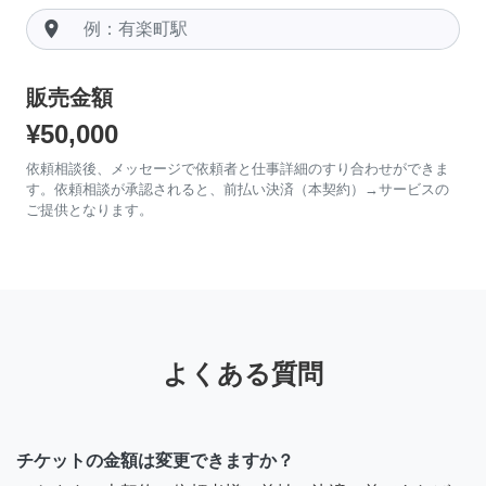
room
販売金額
¥50,000
依頼相談後、メッセージで依頼者と仕事詳細のすり合わせができま
す。依頼相談が承認されると、前払い決済（本契約）→サービスの
ご提供となります。
よくある質問
チケットの金額は変更できますか？