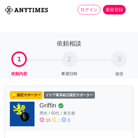
more_horiz
全て
修理・組立
家事
ログイン
新規登録
依頼相談
1
2
3
依頼内容
希望日時
送信
認定サポーター
イケア家具組立認定サポーター
Griffin
check_circle
男性
/
60代
/
東京都
sentiment_satisfied
sentiment_neutral
sentiment_dissatisfied
13
1
0