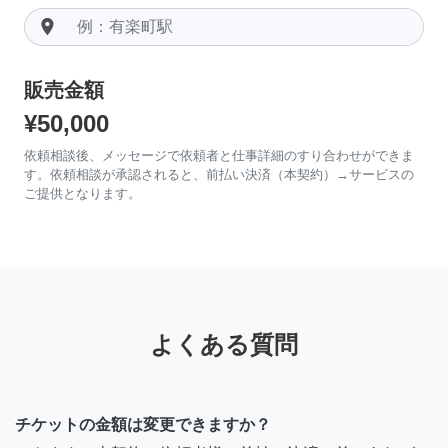
room
販売金額
¥50,000
依頼相談後、メッセージで依頼者と仕事詳細のすり合わせができま
す。依頼相談が承認されると、前払い決済（本契約）→サービスの
ご提供となります。
よくある質問
チケットの金額は変更できますか？