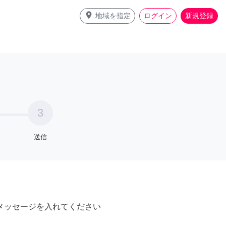
place
地域を指定
ログイン
新規登録
3
送信
メッセージを入れてください