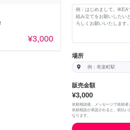
！
¥3,000
場所
room
販売金額
¥3,000
依頼相談後、メッセージで依頼者
依頼相談が承認されると、前払い
なります。