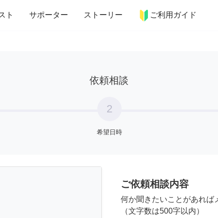
more_horiz
インテリア
趣味・習い事
ペット
料理
スト
サポーター
ストーリー
ご利用ガイド
依頼相談
2
希望日時
ご依頼相談内容
何か聞きたいことがあれば
（文字数は500字以内）