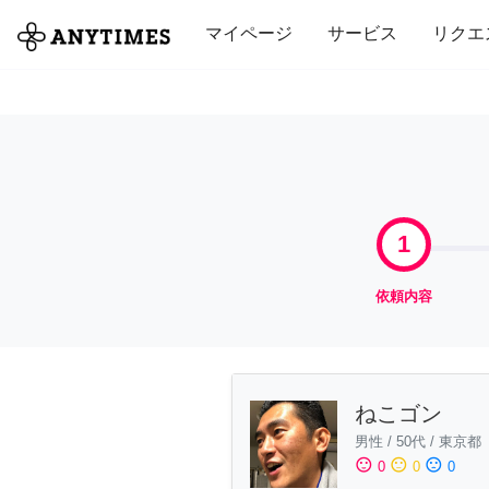
全て
修理・組立
家事
引っ越し
マイページ
サービス
リクエ
1
依頼内容
ねこゴン
男性
/
50代
/
東京都
sentiment_satisfied
sentiment_neutral
sentiment_dissatisfied
0
0
0