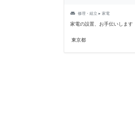
weekend
修理・組立
▸ 家電
家電の設置、お手伝いします
東京都