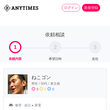
more_horiz
全て
修理・組立
家事
ログイン
新規登録
依頼相談
1
2
3
依頼内容
希望日時
送信
ねこゴン
男性
/
50代
/
東京都
sentiment_satisfied
sentiment_neutral
sentiment_dissatisfied
0
0
0
weekend
修理・組立
▸ 家電