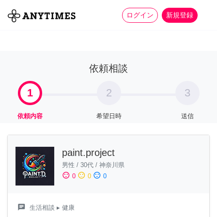
more_horiz
全て
修理・組立
家事
ログイン
新規登録
依頼相談
1
2
3
依頼内容
希望日時
送信
paint.project
男性
/
30代
/
神奈川県
sentiment_satisfied
sentiment_neutral
sentiment_dissatisfied
0
0
0
chat
生活相談
▸ 健康