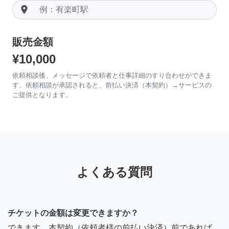
room
販売金額
¥10,000
依頼相談後、メッセージで依頼者と仕事詳細のすり合わせができま
す。依頼相談が承認されると、前払い決済（本契約）→サービスの
ご提供となります。
よくある質問
チケットの金額は変更できますか？
できます。本契約（依頼者様の前払い決済）前であれば、