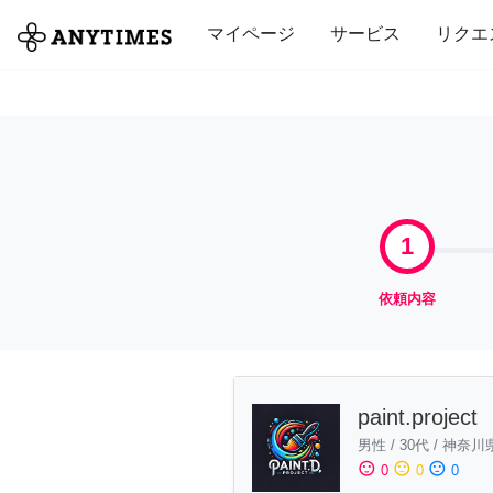
全て
修理・組立
家事
引っ越し
マイページ
サービス
リクエ
1
依頼内容
paint.project
男性
/
30代
/
神奈川
sentiment_satisfied
sentiment_neutral
sentiment_dissatisfied
0
0
0