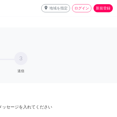
place
地域を指定
ログイン
新規登録
3
送信
メッセージを入れてください