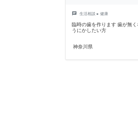
chat
生活相談
▸ 健康
臨時の歯を作ります 歯が無
うにかしたい方
神奈川県