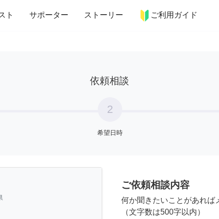
more_horiz
インテリア
趣味・習い事
ペット
料理
スト
サポーター
ストーリー
ご利用ガイド
依頼相談
2
希望日時
ご依頼相談内容
県
何か聞きたいことがあれば
（文字数は500字以内）