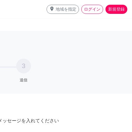
place
地域を指定
ログイン
新規登録
3
送信
メッセージを入れてください