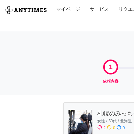
全て
修理・組立
家事
引っ越し
マイページ
サービス
リクエ
1
依頼内容
札幌のみっち
女性
/
50代
/
北海道
sentiment_satisfied
sentiment_neutral
sentiment_dissatisfied
2
0
0