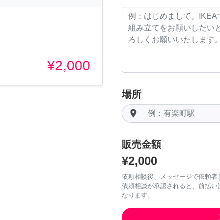
¥2,000
場所
room
販売金額
¥2,000
依頼相談後、メッセージで依頼者
依頼相談が承認されると、前払い
なります。