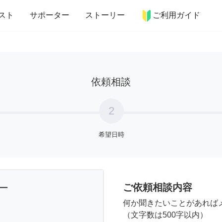
more_horiz
インテリア
趣味・習い事
ペット
料理
スト
サポーター
ストーリー
ご利用ガイド
依頼相談
2
希望日時
ご依頼相談内容
ー
何か聞きたいことがあれば
（文字数は500字以内）