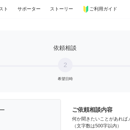
more_horiz
インテリア
趣味・習い事
ペット
料理
スト
サポーター
ストーリー
ご利用ガイド
依頼相談
2
希望日時
ご依頼相談内容
ー
何か聞きたいことがあれば
（文字数は500字以内）