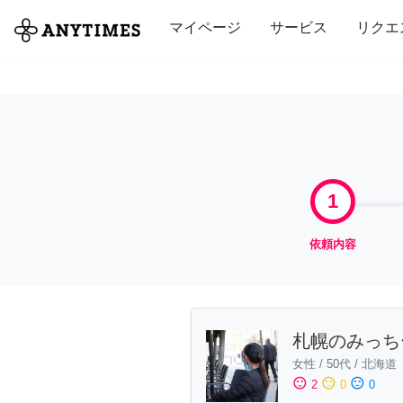
全て
修理・組立
家事
引っ越し
マイページ
サービス
リクエ
1
依頼内容
札幌のみっち
女性
/
50代
/
北海道
sentiment_satisfied
sentiment_neutral
sentiment_dissatisfied
2
0
0