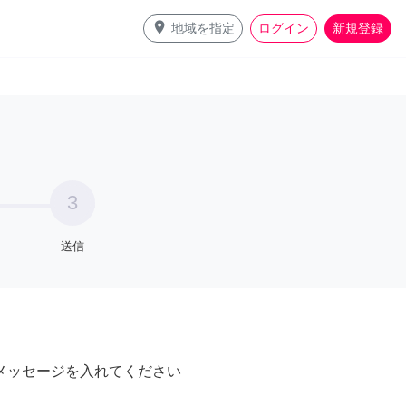
place
地域を指定
ログイン
新規登録
3
送信
メッセージを入れてください