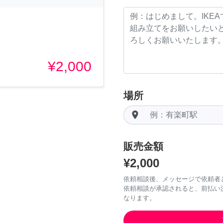
¥2,000
場所
room
販売金額
¥2,000
依頼相談後、メッセージで依頼者
依頼相談が承認されると、前払い
なります。