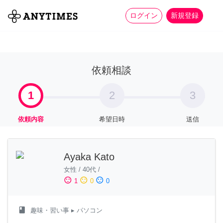
more_horiz
全て
修理・組立
家事
ログイン
新規登録
依頼相談
1
2
3
依頼内容
希望日時
送信
Ayaka Kato
女性
/
40代
/
sentiment_satisfied
sentiment_neutral
sentiment_dissatisfied
1
0
0
class
趣味・習い事
▸ パソコン