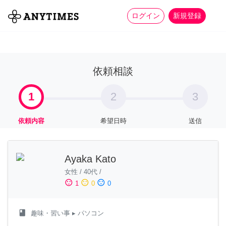
more_horiz
全て
修理・組立
家事
ログイン
新規登録
依頼相談
1
2
3
依頼内容
希望日時
送信
Ayaka Kato
女性
/
40代
/
sentiment_satisfied
sentiment_neutral
sentiment_dissatisfied
1
0
0
class
趣味・習い事
▸ パソコン