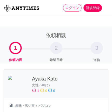
more_horiz
全て
修理・組立
家事
ログイン
新規登録
依頼相談
1
2
3
依頼内容
希望日時
送信
Ayaka Kato
女性
/
40代
/
sentiment_satisfied
sentiment_neutral
sentiment_dissatisfied
1
0
0
class
趣味・習い事
▸ パソコン