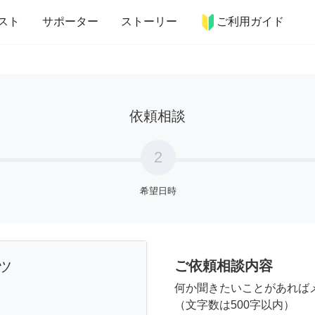
more_horiz
インテリア
趣味・習い事
ペット
料理
スト
サポーター
ストーリー
ご利用ガイド
依頼相談
2
希望日時
ご依頼相談内容
ツ
何か聞きたいことがあれば
（文字数は500字以内）