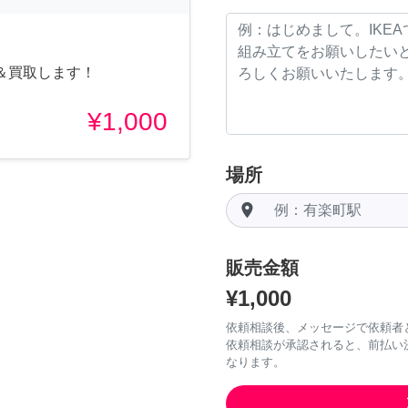
＆買取します！
¥1,000
場所
room
販売金額
¥1,000
依頼相談後、メッセージで依頼者
依頼相談が承認されると、前払い
なります。