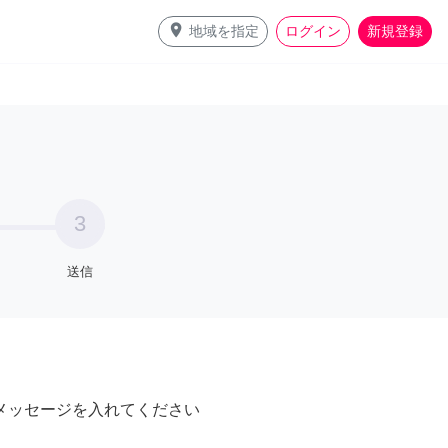
place
地域を指定
ログイン
新規登録
3
送信
メッセージを入れてください