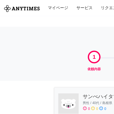
全て
修理・組立
家事
引っ越し
マイページ
サービス
リクエ
1
依頼内容
サンべハイタ
男性
/
40代
/
島根県
sentiment_satisfied
sentiment_neutral
sentiment_dissatisfied
0
0
0