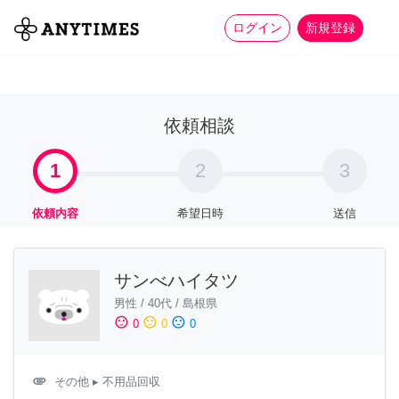
more_horiz
全て
修理・組立
家事
ログイン
新規登録
依頼相談
1
2
3
依頼内容
希望日時
送信
サンべハイタツ
男性
/
40代
/
島根県
sentiment_satisfied
sentiment_neutral
sentiment_dissatisfied
0
0
0
attachment
その他
▸ 不用品回収