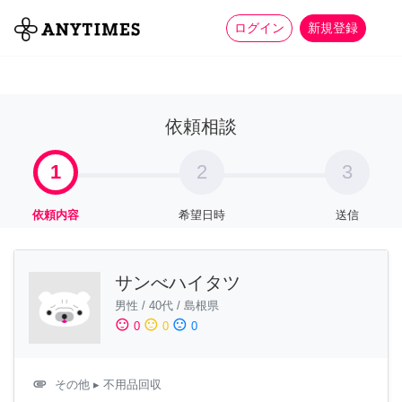
more_horiz
全て
修理・組立
家事
ログイン
新規登録
依頼相談
1
2
3
依頼内容
希望日時
送信
サンべハイタツ
男性
/
40代
/
島根県
sentiment_satisfied
sentiment_neutral
sentiment_dissatisfied
0
0
0
attachment
その他
▸ 不用品回収