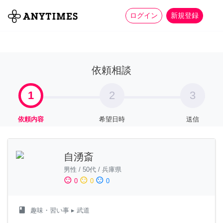
more_horiz
全て
修理・組立
家事
ログイン
新規登録
依頼相談
1
2
3
依頼内容
希望日時
送信
自湧斎
男性
/
50代
/
兵庫県
sentiment_satisfied
sentiment_neutral
sentiment_dissatisfied
0
0
0
class
趣味・習い事
▸ 武道