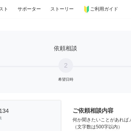
more_horiz
インテリア
趣味・習い事
ペット
料理
スト
サポーター
ストーリー
ご利用ガイド
依頼相談
2
希望日時
ご依頼相談内容
34
県
何か聞きたいことがあれば
（文字数は500字以内）