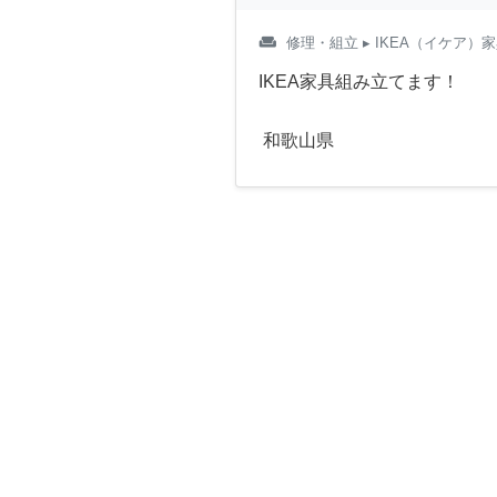
weekend
修理・組立
▸ IKEA（イケア）
IKEA家具組み立てます！
和歌山県