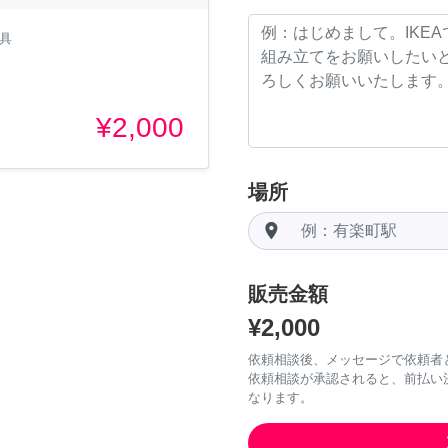
家具
¥2,000
場所
room
販売金額
¥2,000
依頼相談後、メッセージで依頼者
依頼相談が承認されると、前払い
なります。