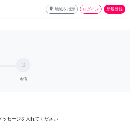
place
地域を指定
ログイン
新規登録
3
送信
メッセージを入れてください