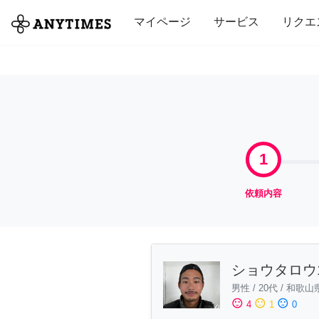
全て
修理・組立
家事
引っ越し
マイページ
サービス
リクエ
1
依頼内容
ショウタロウ1
男性
/
20代
/
和歌山
sentiment_satisfied
sentiment_neutral
sentiment_dissatisfied
4
1
0