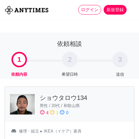
more_horiz
全て
修理・組立
家事
ログイン
新規登録
依頼相談
1
2
3
依頼内容
希望日時
送信
ショウタロウ134
男性
/
20代
/
和歌山県
sentiment_satisfied
sentiment_neutral
sentiment_dissatisfied
4
1
0
weekend
修理・組立
▸ IKEA（イケア）家具