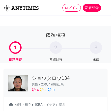
more_horiz
全て
修理・組立
家事
ログイン
新規登録
依頼相談
1
2
3
依頼内容
希望日時
送信
ショウタロウ134
男性
/
20代
/
和歌山県
sentiment_satisfied
sentiment_neutral
sentiment_dissatisfied
4
1
0
weekend
修理・組立
▸ IKEA（イケア）家具