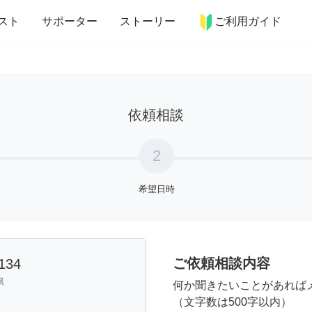
more_horiz
インテリア
趣味・習い事
ペット
料理
スト
サポーター
ストーリー
ご利用ガイド
依頼相談
2
希望日時
ご依頼相談内容
34
県
何か聞きたいことがあれば
（文字数は500字以内）