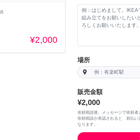
家具
¥2,000
場所
room
販売金額
¥2,000
依頼相談後、メッセージで依頼者
依頼相談が承認されると、前払い
なります。