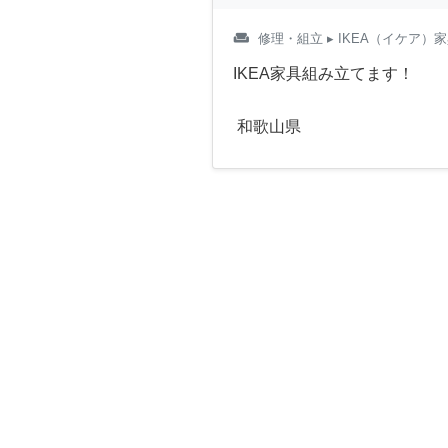
weekend
修理・組立
▸ IKEA（イケア）
IKEA家具組み立てます！
和歌山県