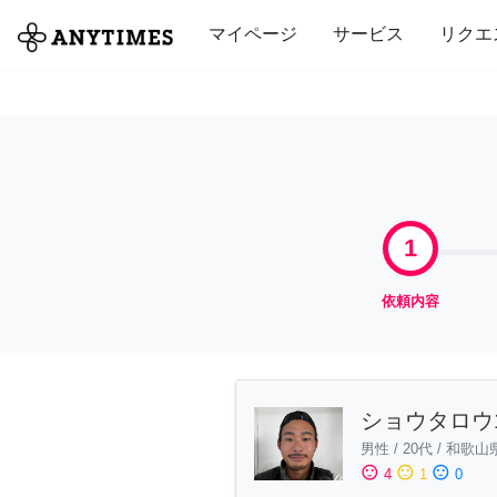
全て
修理・組立
家事
引っ越し
マイページ
サービス
リクエ
1
依頼内容
ショウタロウ1
男性
/
20代
/
和歌山
sentiment_satisfied
sentiment_neutral
sentiment_dissatisfied
4
1
0