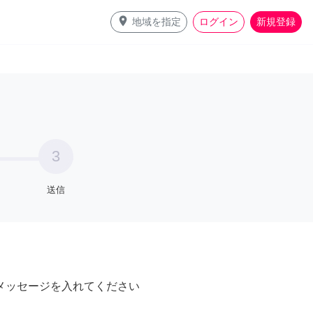
place
地域を指定
ログイン
新規登録
3
送信
メッセージを入れてください