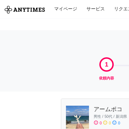
全て
修理・組立
家事
引っ越し
マイページ
サービス
リクエ
1
依頼内容
アームポコ
男性
/
50代
/
新潟県
sentiment_satisfied
sentiment_neutral
sentiment_dissatisfied
0
0
0