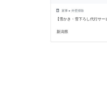
local_laundry_service
家事
▸ 外壁掃除
【雪かき・雪下ろし代行サー
新潟県