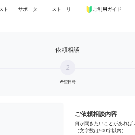
more_horiz
インテリア
趣味・習い事
ペット
料理
スト
サポーター
ストーリー
ご利用ガイド
依頼相談
2
希望日時
ご依頼相談内容
何か聞きたいことがあれば
（文字数は500字以内）