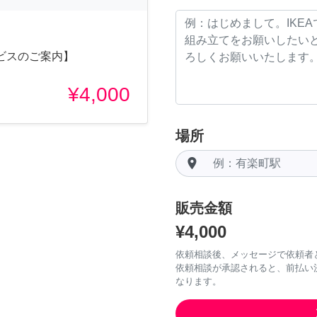
ビスのご案内】
¥4,000
場所
room
販売金額
¥4,000
依頼相談後、メッセージで依頼者
依頼相談が承認されると、前払い
なります。