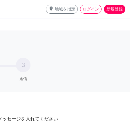
place
地域を指定
ログイン
新規登録
3
送信
メッセージを入れてください