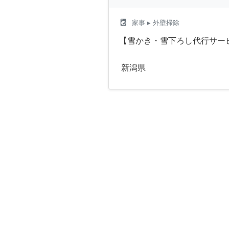
local_laundry_service
家事
▸ 外壁掃除
【雪かき・雪下ろし代行サー
新潟県