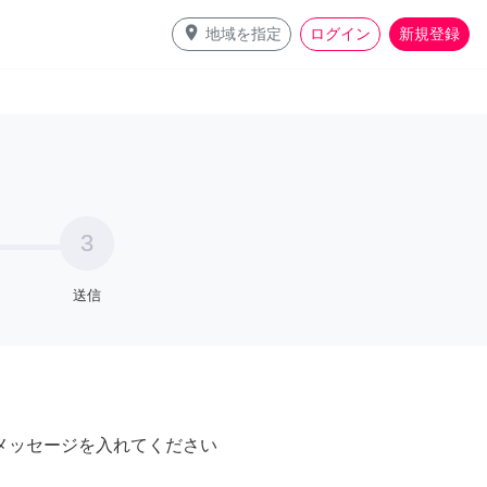
place
地域を指定
ログイン
新規登録
3
送信
メッセージを入れてください