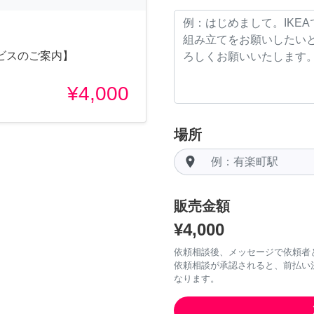
ビスのご案内】
¥4,000
場所
room
販売金額
¥4,000
依頼相談後、メッセージで依頼者
依頼相談が承認されると、前払い
なります。