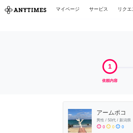
全て
修理・組立
家事
引っ越し
マイページ
サービス
リクエ
1
依頼内容
アームポコ
男性
/
50代
/
新潟県
sentiment_satisfied
sentiment_neutral
sentiment_dissatisfied
0
0
0