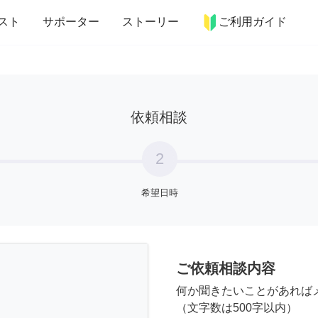
more_horiz
インテリア
趣味・習い事
ペット
料理
スト
サポーター
ストーリー
ご利用ガイド
依頼相談
2
希望日時
ご依頼相談内容
何か聞きたいことがあれば
（文字数は500字以内）