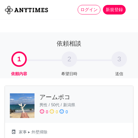
more_horiz
全て
修理・組立
家事
ログイン
新規登録
依頼相談
1
2
3
依頼内容
希望日時
送信
アームポコ
男性
/
50代
/
新潟県
sentiment_satisfied
sentiment_neutral
sentiment_dissatisfied
0
0
0
local_laundry_service
家事
▸ 外壁掃除