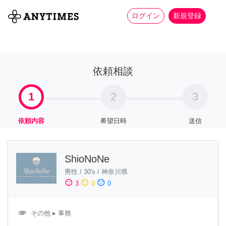
more_horiz
全て
修理・組立
家事
ログイン
新規登録
依頼相談
1
2
3
依頼内容
希望日時
送信
ShioNoNe
男性
/
30's
/
神奈川県
sentiment_satisfied
sentiment_neutral
sentiment_dissatisfied
3
0
0
attachment
その他
▸ 事務