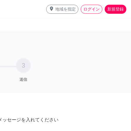
place
地域を指定
ログイン
新規登録
3
送信
メッセージを入れてください