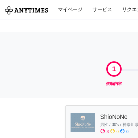
全て
修理・組立
家事
引っ越し
マイページ
サービス
リクエ
1
依頼内容
ShioNoNe
男性
/
30's
/
神奈川
sentiment_satisfied
sentiment_neutral
sentiment_dissatisfied
3
0
0