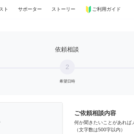
more_horiz
インテリア
趣味・習い事
ペット
料理
スト
サポーター
ストーリー
ご利用ガイド
依頼相談
2
希望日時
ご依頼相談内容
県
何か聞きたいことがあれば
（文字数は500字以内）