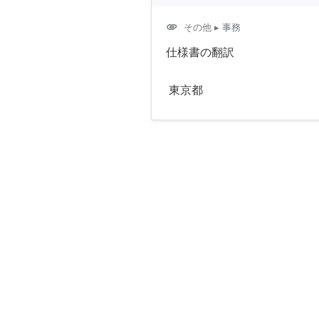
attachment
その他
▸ 事務
仕様書の翻訳
東京都