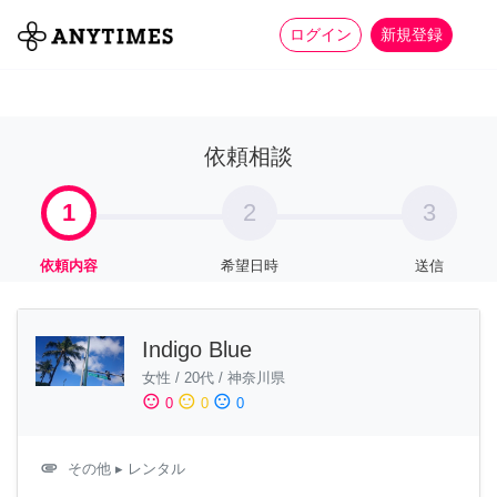
more_horiz
全て
修理・組立
家事
ログイン
新規登録
依頼相談
1
2
3
依頼内容
希望日時
送信
Indigo Blue
女性
/
20代
/
神奈川県
sentiment_satisfied
sentiment_neutral
sentiment_dissatisfied
0
0
0
attachment
その他
▸ レンタル