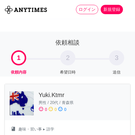
more_horiz
全て
修理・組立
家事
ログイン
新規登録
依頼相談
1
2
3
依頼内容
希望日時
送信
Yuki.Ktmr
男性
/
20代
/
青森県
sentiment_satisfied
sentiment_neutral
sentiment_dissatisfied
0
0
0
class
趣味・習い事
▸ 語学