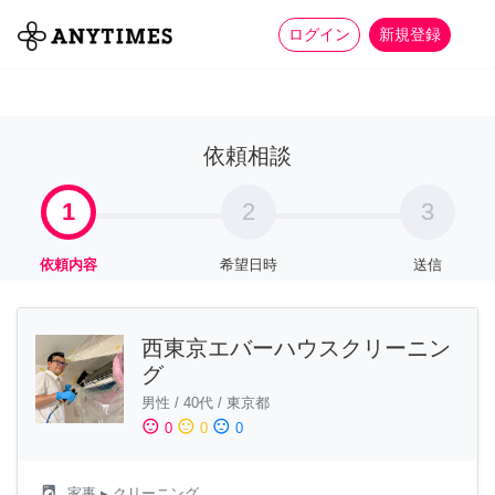
more_horiz
全て
修理・組立
家事
ログイン
新規登録
依頼相談
1
2
3
依頼内容
希望日時
送信
西東京エバーハウスクリーニン
グ
男性
/
40代
/
東京都
sentiment_satisfied
sentiment_neutral
sentiment_dissatisfied
0
0
0
local_laundry_service
家事
▸ クリーニング