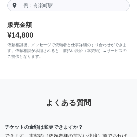
room
販売金額
¥14,800
依頼相談後、メッセージで依頼者と仕事詳細のすり合わせができま
す。依頼相談が承認されると、前払い決済（本契約）→サービスの
ご提供となります。
よくある質問
チケットの金額は変更できますか？
できます。本契約（依頼者様の前払い決済）前であれば、