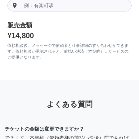
room
販売金額
¥14,800
依頼相談後、メッセージで依頼者と仕事詳細のすり合わせができま
す。依頼相談が承認されると、前払い決済（本契約）→サービスの
ご提供となります。
よくある質問
チケットの金額は変更できますか？
できます。本契約（依頼者様の前払い決済）前であれば、