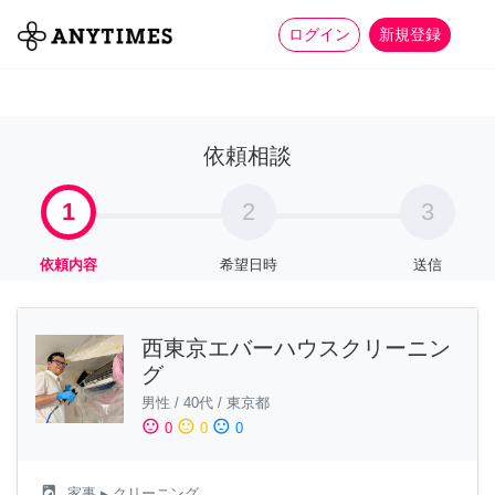
more_horiz
全て
修理・組立
家事
ログイン
新規登録
依頼相談
1
2
3
依頼内容
希望日時
送信
西東京エバーハウスクリーニン
グ
男性
/
40代
/
東京都
sentiment_satisfied
sentiment_neutral
sentiment_dissatisfied
0
0
0
local_laundry_service
家事
▸ クリーニング