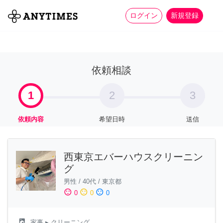
more_horiz
全て
修理・組立
家事
ログイン
新規登録
依頼相談
1
2
3
依頼内容
希望日時
送信
西東京エバーハウスクリーニン
グ
男性
/
40代
/
東京都
sentiment_satisfied
sentiment_neutral
sentiment_dissatisfied
0
0
0
local_laundry_service
家事
▸ クリーニング