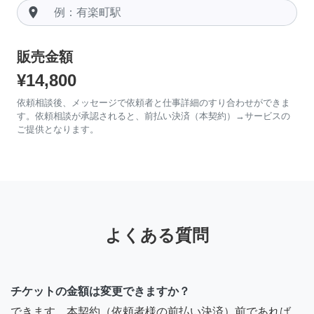
room
販売金額
¥14,800
依頼相談後、メッセージで依頼者と仕事詳細のすり合わせができま
す。依頼相談が承認されると、前払い決済（本契約）→サービスの
ご提供となります。
よくある質問
チケットの金額は変更できますか？
できます。本契約（依頼者様の前払い決済）前であれば、