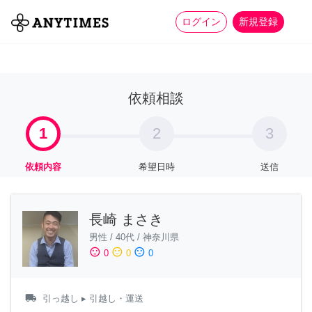
more_horiz
全て
修理・組立
家事
ログイン
新規登録
依頼相談
1
2
3
依頼内容
希望日時
送信
長崎 まさき
男性
/
40代
/
神奈川県
sentiment_satisfied
sentiment_neutral
sentiment_dissatisfied
0
0
0
local_shipping
引っ越し
▸ 引越し・運送