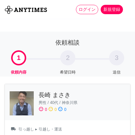
more_horiz
全て
修理・組立
家事
ログイン
新規登録
依頼相談
1
2
3
依頼内容
希望日時
送信
長崎 まさき
男性
/
40代
/
神奈川県
sentiment_satisfied
sentiment_neutral
sentiment_dissatisfied
0
0
0
local_shipping
引っ越し
▸ 引越し・運送