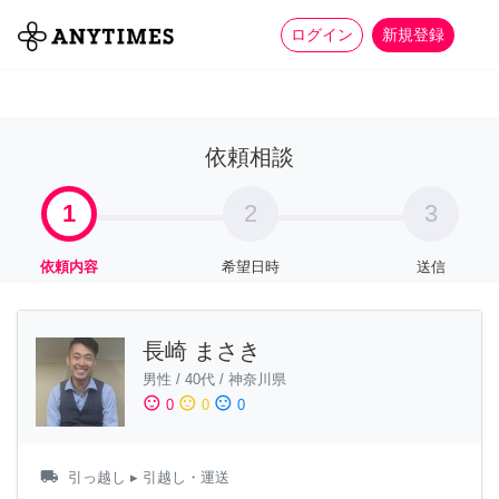
more_horiz
全て
修理・組立
家事
ログイン
新規登録
依頼相談
1
2
3
依頼内容
希望日時
送信
長崎 まさき
男性
/
40代
/
神奈川県
sentiment_satisfied
sentiment_neutral
sentiment_dissatisfied
0
0
0
local_shipping
引っ越し
▸ 引越し・運送