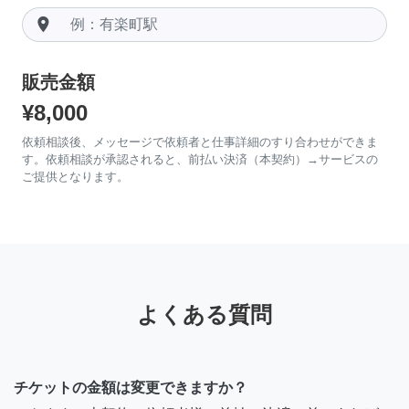
room
販売金額
¥8,000
依頼相談後、メッセージで依頼者と仕事詳細のすり合わせができま
す。依頼相談が承認されると、前払い決済（本契約）→サービスの
ご提供となります。
よくある質問
チケットの金額は変更できますか？