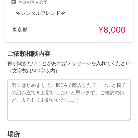
chat
生活相談
▸ 恋愛
🌼レンタルフレンド🌼
¥8,000
東京都
ご依頼相談内容
何か聞きたいことがあればメッセージを入れてください
（文字数は500字以内）
場所