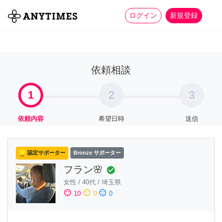
more_horiz
全て
修理・組立
家事
ログイン
新規登録
依頼相談
1
2
3
依頼内容
希望日時
送信
認定サポーター
Bronze サポーター
フラン🌸
check_circle
女性
/
40代
/
埼玉県
sentiment_satisfied
sentiment_neutral
sentiment_dissatisfied
10
0
0