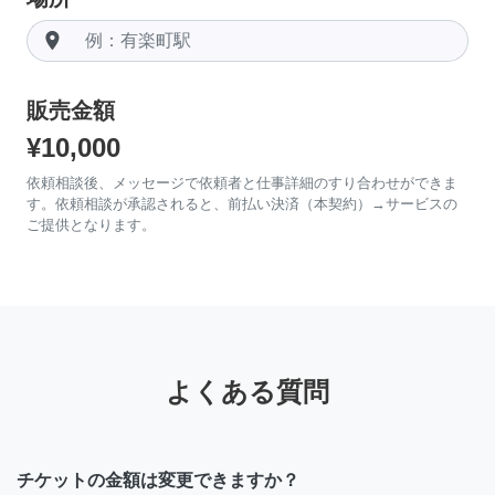
room
販売金額
¥10,000
依頼相談後、メッセージで依頼者と仕事詳細のすり合わせができま
す。依頼相談が承認されると、前払い決済（本契約）→サービスの
ご提供となります。
よくある質問
チケットの金額は変更できますか？