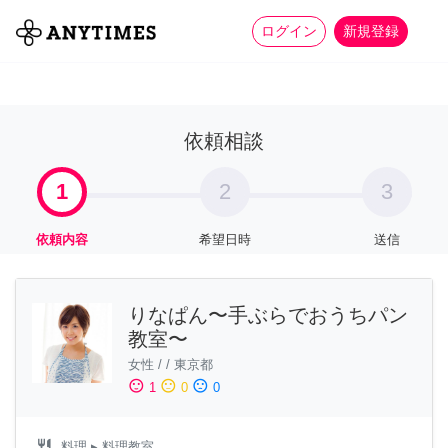
more_horiz
全て
修理・組立
家事
ログイン
新規登録
依頼相談
1
2
3
依頼内容
希望日時
送信
りなぱん〜手ぶらでおうちパン
教室〜
女性
/
/
東京都
sentiment_satisfied
sentiment_neutral
sentiment_dissatisfied
1
0
0
restaurant
料理
▸ 料理教室