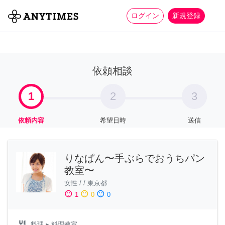
more_horiz
全て
修理・組立
家事
ログイン
新規登録
依頼相談
1
2
3
依頼内容
希望日時
送信
りなぱん〜手ぶらでおうちパン
教室〜
女性
/
/
東京都
sentiment_satisfied
sentiment_neutral
sentiment_dissatisfied
1
0
0
restaurant
料理
▸ 料理教室