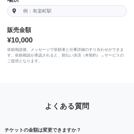
room
販売金額
¥10,000
依頼相談後、メッセージで依頼者と仕事詳細のすり合わせができま
す。依頼相談が承認されると、前払い決済（本契約）→サービスの
ご提供となります。
よくある質問
チケットの金額は変更できますか？