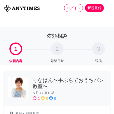
more_horiz
全て
修理・組立
家事
ログイン
新規登録
依頼相談
1
2
3
依頼内容
希望日時
送信
りなぱん〜手ぶらでおうちパン
教室〜
女性
/
/
東京都
sentiment_satisfied
sentiment_neutral
sentiment_dissatisfied
1
0
0
restaurant
料理
▸ 料理教室