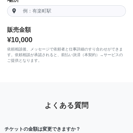
room
販売金額
¥10,000
依頼相談後、メッセージで依頼者と仕事詳細のすり合わせができま
す。依頼相談が承認されると、前払い決済（本契約）→サービスの
ご提供となります。
よくある質問
チケットの金額は変更できますか？