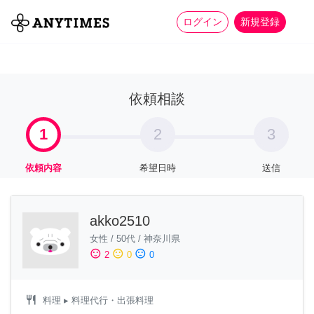
more_horiz
全て
修理・組立
家事
ログイン
新規登録
依頼相談
1
2
3
依頼内容
希望日時
送信
akko2510
女性
/
50代
/
神奈川県
sentiment_satisfied
sentiment_neutral
sentiment_dissatisfied
2
0
0
restaurant
料理
▸ 料理代行・出張料理