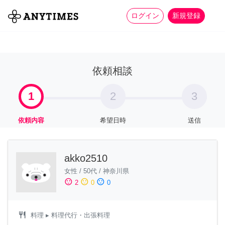
more_horiz
全て
修理・組立
家事
ログイン
新規登録
依頼相談
1
2
3
依頼内容
希望日時
送信
akko2510
女性
/
50代
/
神奈川県
sentiment_satisfied
sentiment_neutral
sentiment_dissatisfied
2
0
0
restaurant
料理
▸ 料理代行・出張料理