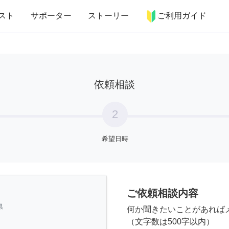
more_horiz
インテリア
趣味・習い事
ペット
料理
スト
サポーター
ストーリー
ご利用ガイド
依頼相談
2
希望日時
ご依頼相談内容
県
何か聞きたいことがあれば
（文字数は500字以内）