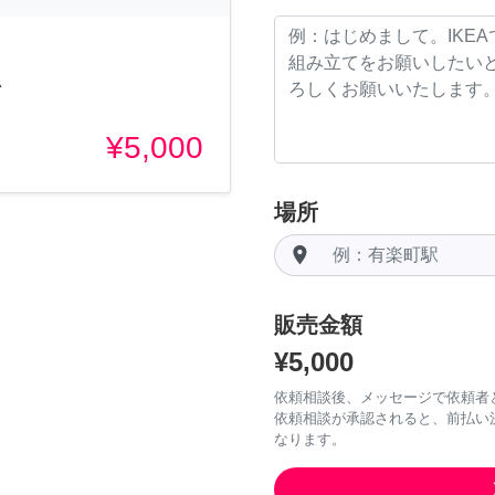
^
¥5,000
場所
room
販売金額
¥5,000
依頼相談後、メッセージで依頼者
依頼相談が承認されると、前払い
なります。