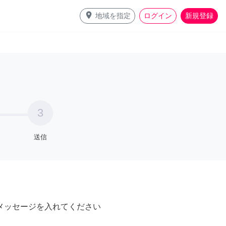
place
地域を指定
ログイン
新規登録
3
送信
メッセージを入れてください