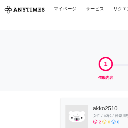
全て
修理・組立
家事
引っ越し
マイページ
サービス
リクエ
1
依頼内容
akko2510
女性
/
50代
/
神奈川
sentiment_satisfied
sentiment_neutral
sentiment_dissatisfied
2
0
0