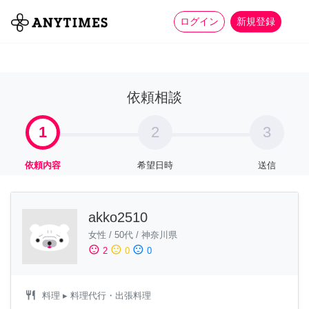
more_horiz
全て
修理・組立
家事
ログイン
新規登録
依頼相談
1
2
3
依頼内容
希望日時
送信
akko2510
女性
/
50代
/
神奈川県
sentiment_satisfied
sentiment_neutral
sentiment_dissatisfied
2
0
0
restaurant
料理
▸ 料理代行・出張料理